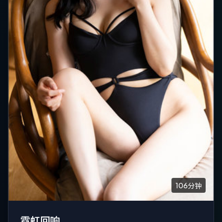
106分钟
霓虹回响