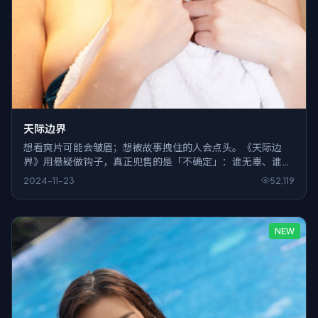
天际边界
想看爽片可能会皱眉；想被故事拽住的人会点头。《天际边
界》用悬疑做钩子，真正兜售的是「不确定」：谁无辜、谁活
该，观众得自己站队。
2024-11-23
52,119
NEW