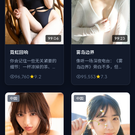
99:06
99:23
霓虹回响
雾岛边界
你会记住一些无关紧要的
像听一场深夜电台：《雾
细节：一杯凉掉的茶、一
岛边界》旁白不多，但每
条发错的短信、车窗上的
一句都像按键，按下观众
96,760
9.2
95,553
7.3
指纹。《霓虹回响》用冒
心里不同的回忆。爱情元
险包裹这些碎屑，最后把
素服务情绪，而不是反过
它们拼成刀。
来。
中国
中国