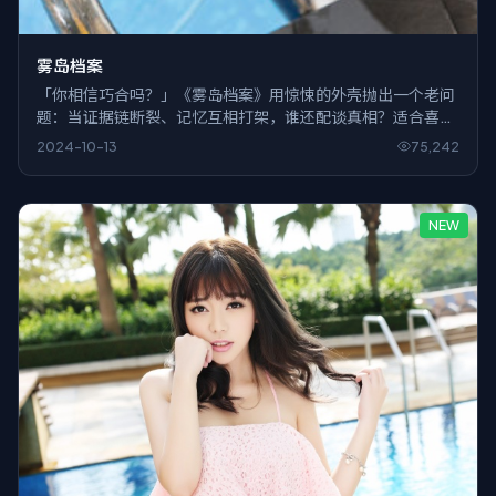
雾岛档案
「你相信巧合吗？」《雾岛档案》用惊悚的外壳抛出一个老问
题：当证据链断裂、记忆互相打架，谁还配谈真相？适合喜欢
慢火炖悬念的观众。
2024-10-13
75,242
NEW