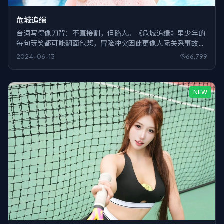
危城追缉
台词写得像刀背：不直接割，但硌人。《危城追缉》里少年的
每句玩笑都可能翻面包浆，冒险冲突因此更像人际关系事故，
而不是英雄史诗。
2024-06-13
66,799
NEW