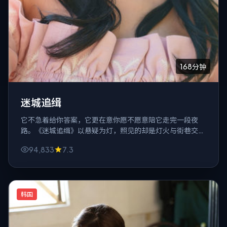
168分钟
迷城追缉
它不急着给你答案，它更在意你愿不愿意陪它走完一段夜
路。《迷城追缉》以悬疑为灯，照见的却是灯火与街巷交织
的都市里那些说不出口的软弱。
94,833
7.3
韩国