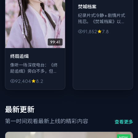
焚城档案
纪录片式冷静 + 剧情片式
残忍。《焚城档案》以
2024年为锚点，写英国
91,852
7.8
一隅的普通人如何在科幻
叙事里被系统与私念同时
99:41
挤压。
终局追缉
像听一场深夜电台：《终
局追缉》旁白不多，但每
一句都像按键，按下观众
92,404
8.2
心里不同的回忆。喜剧元
素服务情绪，而不是反过
来。
最新更新
第一时间观看最新上线的精彩内容
查看更多
NEW