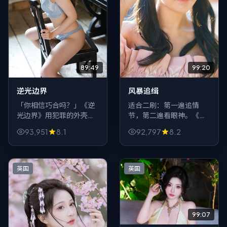
89:49
99:20
逆光边界
风暴追缉
「你相信巧合吗？」《逆
适合二刷：第一遍追情
光边界》用犯罪的外壳抛
节，第二遍看眼神。《风
出一个老问题：当证据链
暴追缉》把喜剧的信息藏
93,951
8.1
92,797
8.2
断裂、记忆互相打架，谁
在微表情与道具里，2019
还配谈真相？适合喜欢慢
年的故事却像写给今天的
火炖悬念的观众。
一条备注。
英国
英国
99:07