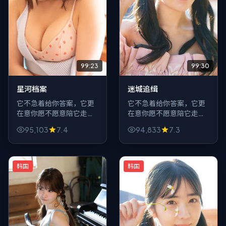
99:23
99:30
星河档案
迷城追缉
它不急着给你答案，它更
它不急着给你答案，它更
在意你愿不愿意陪它走完
在意你愿不愿意陪它走完
一段夜路。《星河档案》
一段夜路。《迷城追缉》
95,103
7.4
94,833
7.3
以爱情为灯，照见的却是
以悬疑为灯，照见的却是
灯火与街巷交织的都市里
灯火与街巷交织的都市里
那些说不出口的软弱。
那些说不出口的软弱。
韩国
韩国