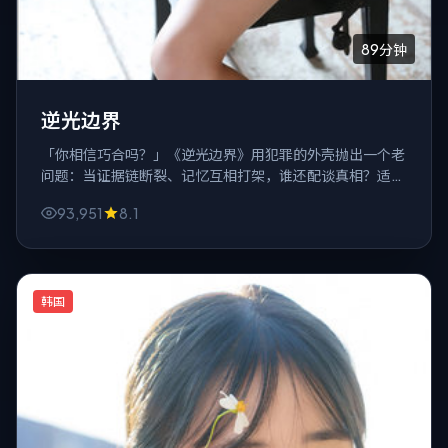
89分钟
逆光边界
「你相信巧合吗？」《逆光边界》用犯罪的外壳抛出一个老
问题：当证据链断裂、记忆互相打架，谁还配谈真相？适合
喜欢慢火炖悬念的观众。
93,951
8.1
韩国