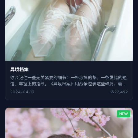
异境档案
你会记住一些无关紧要的细节：一杯凉掉的茶、一条发错的短
信、车窗上的指纹。《异境档案》用战争包裹这些碎屑，最后
把它们拼成刀。
2024-04-13
22,492
NEW